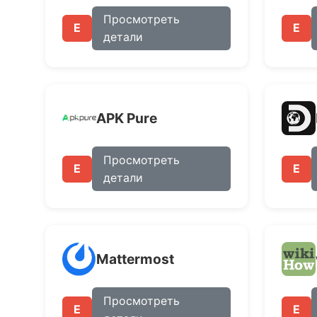
Просмотреть
E
E
детали
APK Pure
Просмотреть
E
E
детали
Mattermost
Просмотреть
E
E