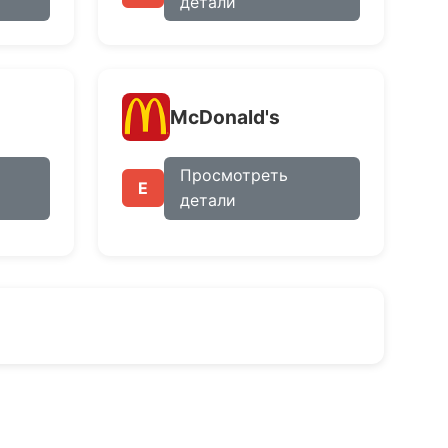
детали
McDonald's
Просмотреть
E
детали