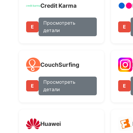
Credit Karma
Просмотреть
E
E
детали
CouchSurfing
Просмотреть
E
E
детали
Huawei