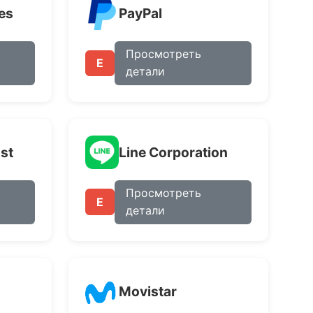
es
PayPal
Просмотреть
E
детали
st
Line Corporation
Просмотреть
E
детали
Movistar