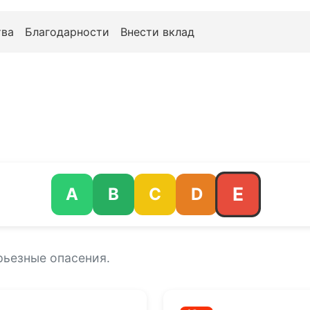
ва
Благодарности
Внести вклад
E
A
B
C
D
рьезные опасения.