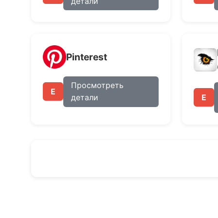
детали
Pinterest
Просмотреть
E
E
детали