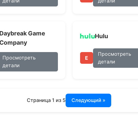
детали
детали
Daybreak Game
Hulu
Company
Просмотреть
Просмотреть
E
детали
детали
Страница 1 из 5
Следующий »