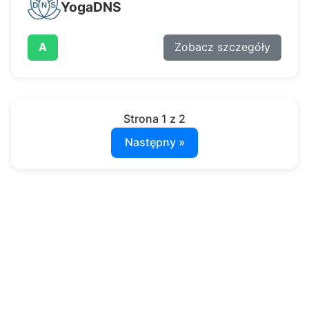
YogaDNS
A
Zobacz szczegóły
Strona 1 z 2
Następny »