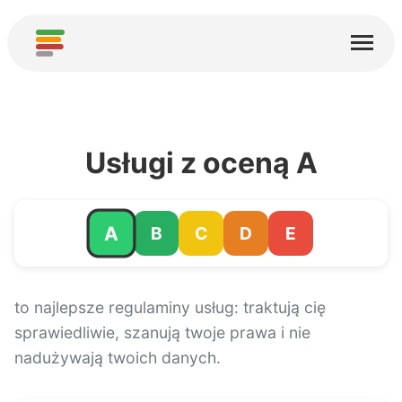
Start
Usługi
O nas
Usługi z oceną A
Pobierz
Społeczności
A
B
C
D
E
Podziękowania
Pomóż
to najlepsze regulaminy usług: traktują cię
sprawiedliwie, szanują twoje prawa i nie
Dodaj analizę
nadużywają twoich danych.
Dodaj nową usługę