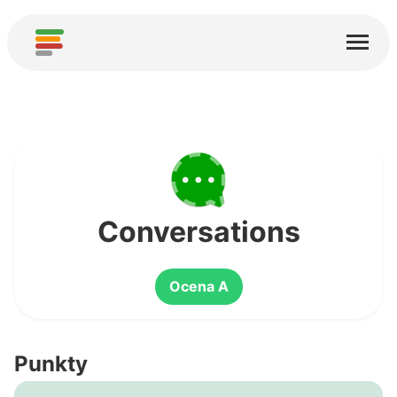
Start
Usługi
O nas
Pobierz
Społeczności
Conversations
Podziękowania
Ocena A
Pomóż
Dodaj analizę
Punkty
Dodaj nową usługę