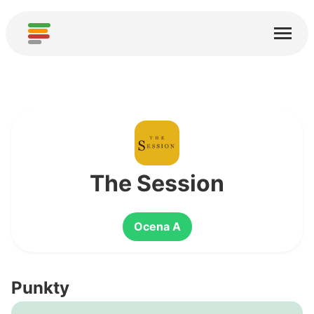
Start
Usługi
O nas
Pobierz
Społeczności
The Session
Podziękowania
Ocena A
Pomóż
Dodaj analizę
Punkty
Dodaj nową usługę