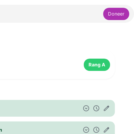
Doneer
Rang A
n