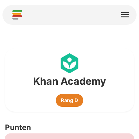
Home
Diensten
Over
Downloaden
Gemeenschappen
Khan Academy
Bedankt
Rang D
Draag bij
Analyse bijdragen
Punten
Nieuwe service toevoegen