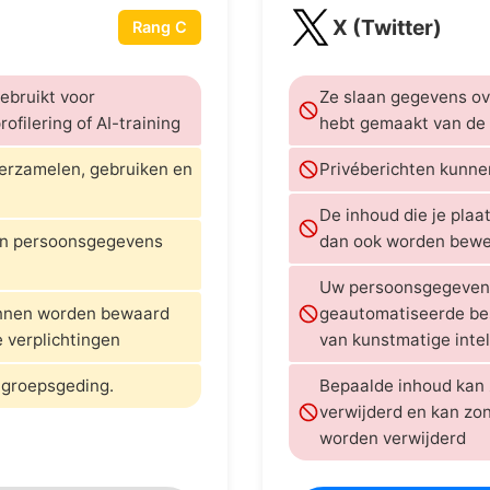
X (Twitter)
Rang C
ebruikt voor
Ze slaan gegevens ove
filering of AI-training
hebt gemaakt van de 
verzamelen, gebruiken en
Privéberichten kunn
De inhoud die je plaa
ten persoonsgegevens
dan ook worden bewe
Uw persoonsgegevens
unnen worden bewaard
geautomatiseerde besl
e verplichtingen
van kunstmatige intel
 groepsgeding.
Bepaalde inhoud kan
verwijderd en kan zo
worden verwijderd