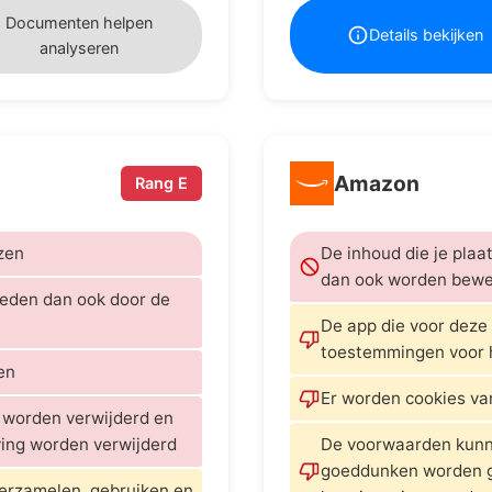
Documenten helpen
Details bekijken
analyseren
Amazon
Rang E
zen
De inhoud die je plaa
dan ook worden bewe
reden dan ook door de
De app die voor deze 
toestemmingen voor 
en
Er worden cookies va
 worden verwijderd en
ing worden verwijderd
De voorwaarden kunne
goeddunken worden g
verzamelen, gebruiken en