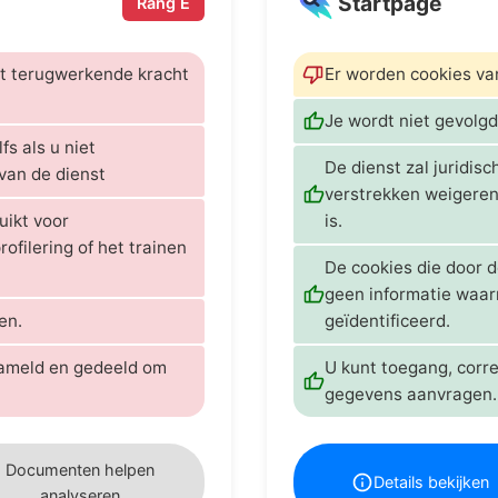
Startpage
Rang E
et terugwerkende kracht
Er worden cookies va
Je wordt niet gevolgd
s als u niet
De dienst zal juridi
van de dienst
verstrekken weigeren,
ikt voor
is.
ofilering of het trainen
De cookies die door 
geen informatie waar
en.
geïdentificeerd.
zameld en gedeeld om
U kunt toegang, corre
gegevens aanvragen.
Documenten helpen
Details bekijken
analyseren