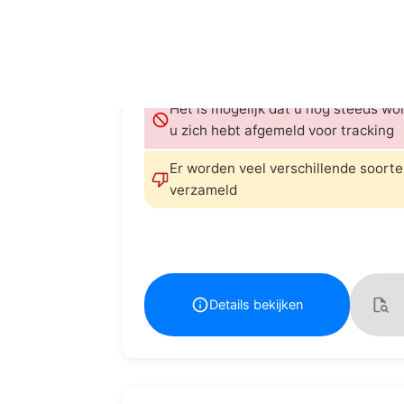
geautomatiseerde besluitvorming, pro
Uw browsegeschiedenis kan worden
dienst.
Het is mogelijk dat u nog steeds wor
u zich hebt afgemeld voor tracking
Er worden veel verschillende soor
verzameld
Details bekijken