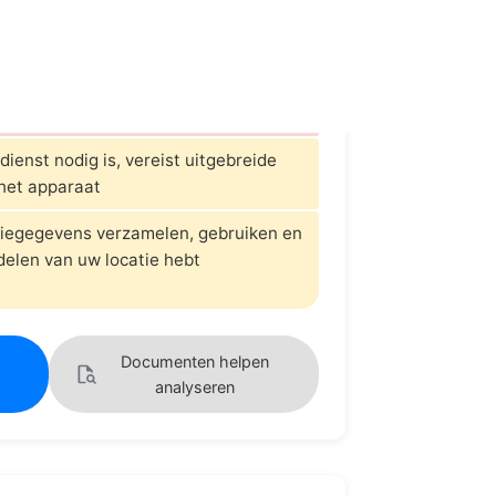
en
 worden gebruikt voor
uitvorming, profilering of het trainen
ligentie
dienst nodig is, vereist uitgebreide
het apparaat
tiegegevens verzamelen, gebruiken en
 delen van uw locatie hebt
Documenten helpen
analyseren