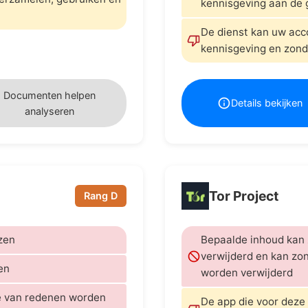
kennisgeving aan de 
De dienst kan uw ac
kennisgeving en zond
Documenten helpen
Details bekijken
analyseren
Tor Project
Rang D
zen
Bepaalde inhoud kan
verwijderd en kan zo
en
worden verwijderd
e van redenen worden
De app die voor deze 