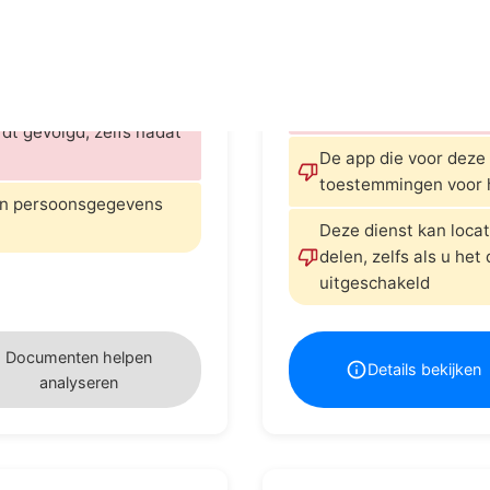
filering of AI-training.
kunnen worden gelez
 bekeken door de
Uw persoonsgegevens
geautomatiseerde besl
van kunstmatige intel
dt gevolgd, zelfs nadat
De app die voor deze 
toestemmingen voor 
ten persoonsgegevens
Deze dienst kan loca
delen, zelfs als u het
uitgeschakeld
Documenten helpen
Details bekijken
analyseren