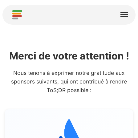
Page d'accueil
Services
À propos
Merci de votre attention !
Télécharger
Nous tenons à exprimer notre gratitude aux
Communautés
sponsors suivants, qui ont contribué à rendre
Remerciements
ToS;DR possible :
Contribuer
Contribuer une analyse
Ajouter un nouveau service