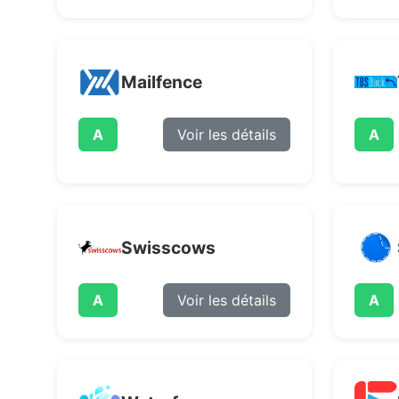
Mailfence
A
Voir les détails
A
Swisscows
A
Voir les détails
A