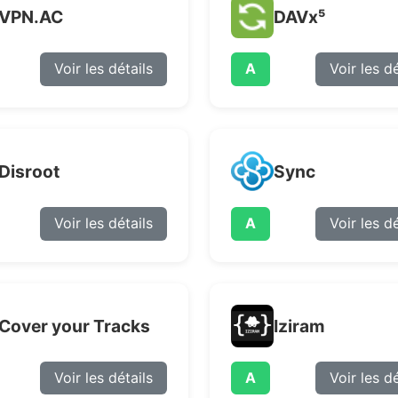
VPN.AC
DAVx⁵
Voir les détails
A
Voir les dé
Disroot
Sync
Voir les détails
A
Voir les dé
Cover your Tracks
Iziram
Voir les détails
A
Voir les dé