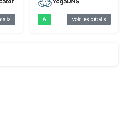
cator
YogaDNS
tails
A
Voir les détails