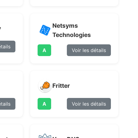
Netsyms
v
Technologies
tails
A
Voir les détails
Fritter
tails
A
Voir les détails