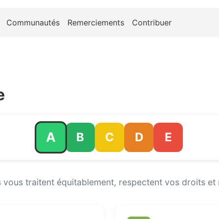
Communautés
Remerciements
Contribuer
e
A
B
C
D
E
les vous traitent équitablement, respectent vos droits 