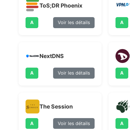
ToS;DR Phoenix
A
Voir les détails
A
NextDNS
A
Voir les détails
A
The Session
A
Voir les détails
A