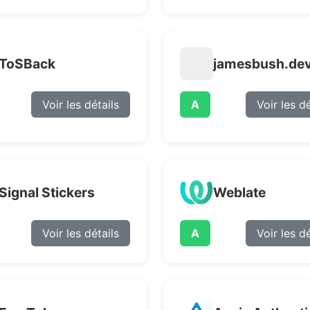
ToSBack
jamesbush.de
Voir les détails
A
Voir les dé
Signal Stickers
Weblate
Voir les détails
A
Voir les dé