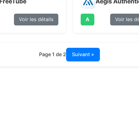
FreeTube
Aegis Authenti
Voir les détails
A
Voir les dé
Page 1 de 2
Suivant »