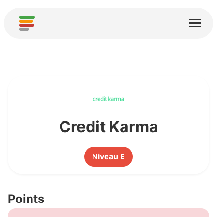
Page d'accueil
Services
À propos
Télécharger
Communautés
Credit Karma
Remerciements
Niveau E
Contribuer
Contribuer une analyse
Points
Ajouter un nouveau service