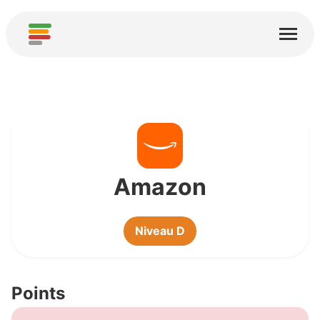
Page d'accueil
Services
À propos
Télécharger
Communautés
Amazon
Remerciements
Niveau D
Contribuer
Contribuer une analyse
Points
Ajouter un nouveau service