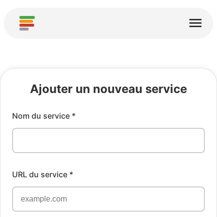
Page d'accueil
Services
À propos
Ajouter un nouveau service
Télécharger
Nom du service *
Communautés
Remerciements
Contribuer
URL du service *
Contribuer une analyse
Ajouter un nouveau service