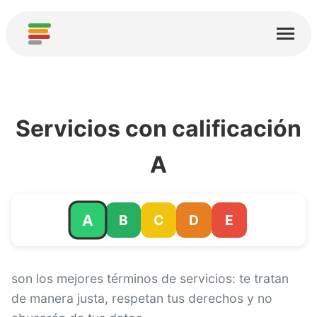
Inicio
Servicios
Acerca de
Servicios con calificación
Descargar
A
Comunidades
Agradecimientos
A
B
C
D
E
Contribuir
Contribuir Análisis
son los mejores términos de servicios: te tratan
de manera justa, respetan tus derechos y no
Agregar nuevo Servicio