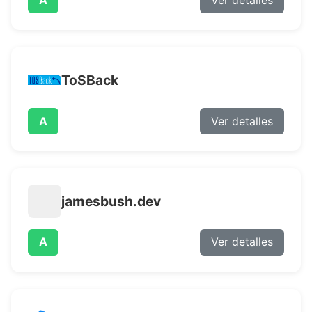
ToSBack
A
Ver detalles
jamesbush.dev
A
Ver detalles