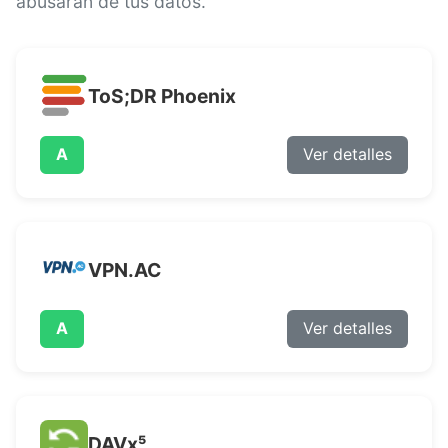
abusarán de tus datos.
Tablero de control
ToS;DR Phoenix
A
Ver detalles
VPN.AC
A
Ver detalles
DAVx⁵