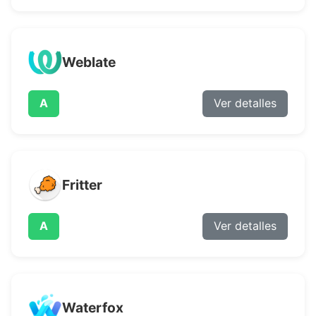
Weblate
A
Ver detalles
Fritter
A
Ver detalles
Waterfox