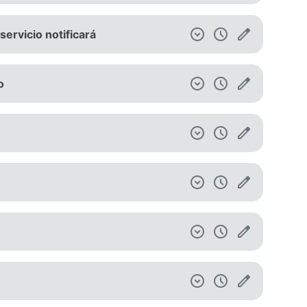
ervicio notificará
o