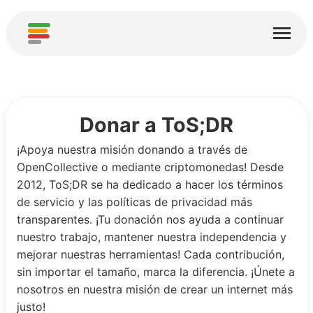
Inicio
Servicios
Acerca de
Donar a ToS;DR
Descargar
¡Apoya nuestra misión donando a través de
OpenCollective o mediante criptomonedas! Desde
Comunidades
2012, ToS;DR se ha dedicado a hacer los términos
de servicio y las políticas de privacidad más
Agradecimientos
transparentes. ¡Tu donación nos ayuda a continuar
Contribuir
nuestro trabajo, mantener nuestra independencia y
mejorar nuestras herramientas! Cada contribución,
Contribuir Análisis
sin importar el tamaño, marca la diferencia. ¡Únete a
nosotros en nuestra misión de crear un internet más
Agregar nuevo Servicio
justo!