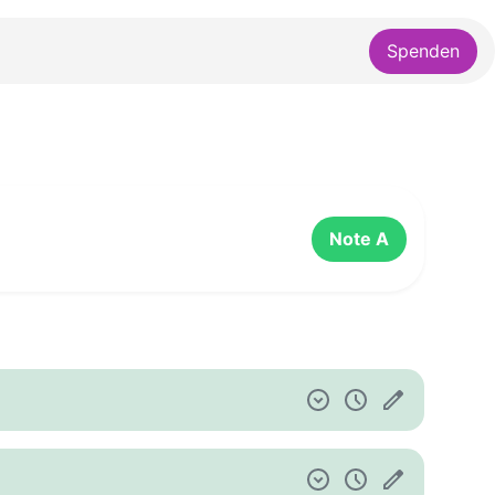
Spenden
Note A